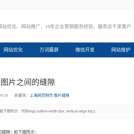
网
站
优
化
、
网
站
推
广
，
1
8
年
企
业
营
销
服
务
经
验
，
服
务
近
千
家
客
户
网站优化
万词霸屏
微信开发
网站维护
除图片之间的缝隙
6/20
关键词：
上海网页制作
图片缝隙
 outline-width:0px; vertical-align:top;}
的缝隙~ 如下图所示：