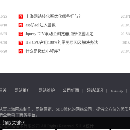
上海网站转化率优化哪些细节？
10/25
荐
2018/1
asp防sql注入函数
/9/10
荐
2018/8
Jquery DIV滚动至浏览器顶部位置固定
/8/25
荐
2015/4
IIS CPU占用100%的常见原因及解决办法
/8/20
荐
2018
什么是微信小程序？
/6/20
荐
2018/6
建设
网站推广
网站维护
公司新闻
建站知识
sitemap
从事上海网站制作、网络营销、SEO优化的网络公司，提供全方位的优质
造全新电子商务平台。
领取关键词
 上海彭塔网络技术有限公司 All Rights Reserved.
51LA统计