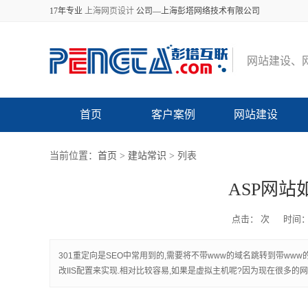
17年专业
上海网页设计
公司—上海彭塔网络技术有限公司
网
站
建
设
、
首页
客户案例
网站建设
当前位置：
首页
>
建站常识
> 列表
ASP网站
点击：
次
时间：2
301重定向是SEO中常用到的,需要将不带www的域名跳转到带www
改IIS配置来实现.相对比较容易,如果是虚拟主机呢?因为现在很多的