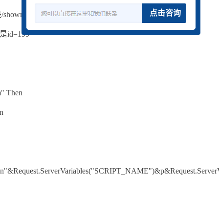
点击咨询
shownews.asp
值是id=199
om" Then
n
m.cn"&Request.ServerVariables("SCRIPT_NAME")&p&Request.Server