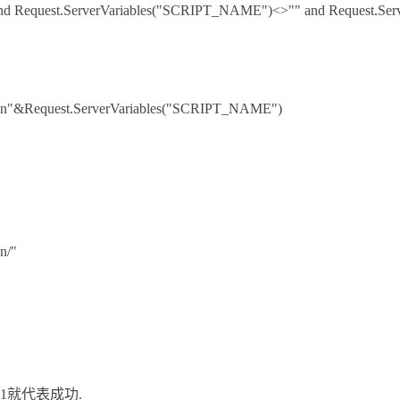
nd Request.ServerVariables("SCRIPT_NAME")<>"" and Request.Ser
.cn"&Request.ServerVariables("SCRIPT_NAME")
n/"
1就代表成功.