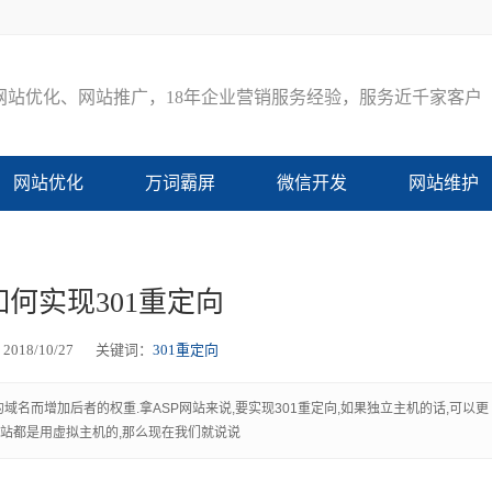
网
站
优
化
、
网
站
推
广
，
1
8
年
企
业
营
销
服
务
经
验
，
服
务
近
千
家
客
户
网站优化
万词霸屏
微信开发
网站维护
如何实现301重定向
018/10/27
关键词：
301重定向
的域名而增加后者的权重.拿ASP网站来说,要实现301重定向,如果独立主机的话,可以更
网站都是用虚拟主机的,那么现在我们就说说