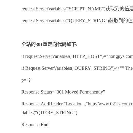
request.ServerVariables("SCRIPT_NAME")获取到的值是/
request.ServerVariables("QUERY_STRING")获取到的
全站的301重定向代码如下:
if request.ServerVariables("HTTP_HOST")="hongjiys.c
if Request.ServerVariables("QUERY_STRING")<>"" The
p="?"
Response.Status="301 Moved Permanently"
Response.AddHeader "Location","http://www.021jz.co
riables("QUERY_STRING")
Response.End