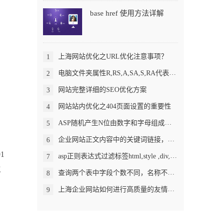
base href 使用方法详解
上海网站优化之URL优化注意事项？
1
电脑文件夹属性R,RS,A,SA,S,RA代表含义
2
网站完整详细的SEO优化方案
3
网站站内优化之404页面设置的重要性
4
ASP随机产生N位由数字和字母组成的密码
5
企业网站正文内容中的关键词链接，知道怎么做吗？
6
1
asp正则表达式过滤标签html,style ,div,font,span,Object,iframe
7
主
查询两个表中字段个数不同，名称不同的...
8
上海企业网站如何进行高质量的友情链接
9