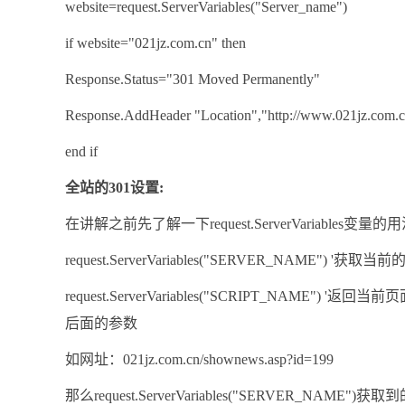
website=request.ServerVariables("Server_name")
if website="021jz.com.cn" then
Response.Status="301 Moved Permanently"
Response.AddHeader "Location","http://www.021jz.com.c
end if
全站的301设置:
在讲解之前先了解一下request.ServerVariables变量的用
request.ServerVariables("SERVER_NAME") '获取
request.ServerVariables("SCRIPT_NAME") '返回当前
后面的参数
如网址：021jz.com.cn/shownews.asp?id=199
那么request.ServerVariables("SERVER_NAME")获取到