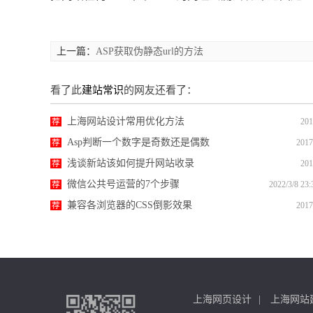
上一篇：
ASP获取伪静态url的方法
看了此
建站常识
的网友还看了：
上海网站设计常用优化方法
荐
201
Asp判断一个数字是奇数还是偶数
荐
2017
浅谈新站该如何提升网站收录
荐
201
微信公共号运营的7个步骤
荐
2022/3/8 23:
兼容各浏览器的CSS倒影效果
荐
2017
上海网页设计
上海网站