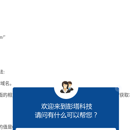
n/"
法:
当前的域名。
页面的相对路径。 request.ServerVariables("QUERY_STRING") '获取
的值是021jz.com.cn