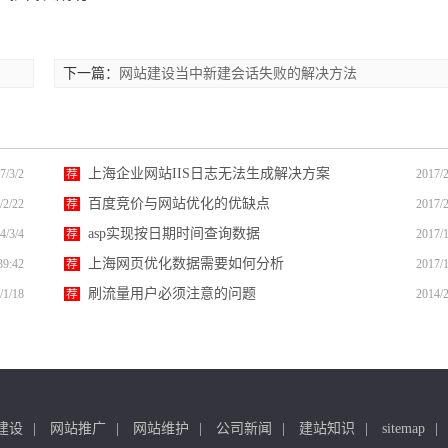
下一篇：
网站建设当中新建会话失败的解决方法
上海企业网站IIS日志无法生成解决方案
7/3/2
荐
2017/2
百度竞价与网站优化的优缺点
/2/22
荐
2017/2
asp实现按日期时间查询数据
4/3/4
荐
2017/1
上海网页优化数据需要如何分析
39:42
荐
2017/1
刷流量用户必须注意的问题
/1/18
荐
2014/2
建设
网站推广
网站维护
公司新闻
建站知识
sitemap