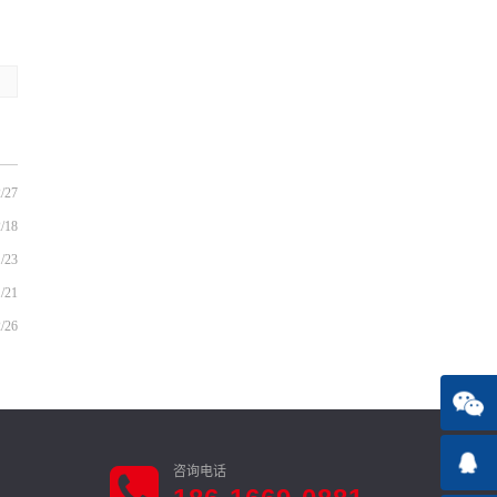
/27
/18
/23
/21
/26