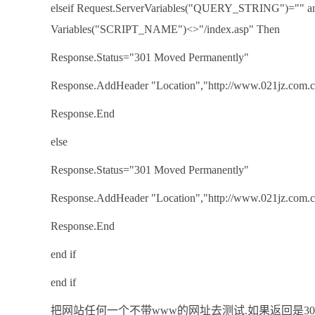
elseif Request.ServerVariables("QUERY_STRING")="" a
Variables("SCRIPT_NAME")<>"/index.asp" Then
Response.Status="301 Moved Permanently"
Response.AddHeader "Location","http://www.021jz.com
Response.End
else
Response.Status="301 Moved Permanently"
Response.AddHeader "Location","http://www.021jz.com.c
Response.End
end if
end if
把网站任何一个不带www的网址去测试.如果返回是30